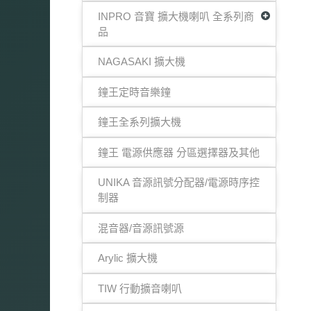
INPRO 音寶 擴大機喇叭 全系列商
品
NAGASAKI 擴大機
鐘王定時音樂鐘
鐘王全系列擴大機
鐘王 電源供應器 分區選擇器及其他
UNIKA 音源訊號分配器/電源時序控
制器
混音器/音源訊號源
Arylic 擴大機
TIW 行動擴音喇叭