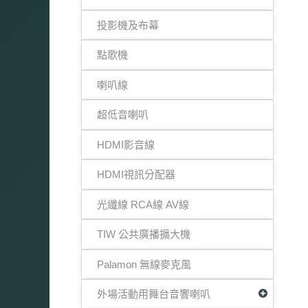
投影機及布幕
點歌機
喇叭線
超低音喇叭
HDMI影音線
HDMI視訊分配器
光纖線 RCA線 AV線
TIW 公共廣播擴大機
Palamon 無線麥克風
外場活動用舞台音響喇叭