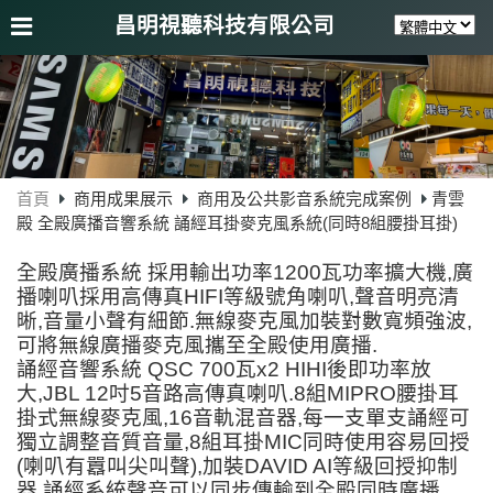
昌明視聽科技有限公司
首頁
商用成果展示
商用及公共影音系統完成案例
青雲
殿 全殿廣播音響系統 誦經耳掛麥克風系統(同時8組腰掛耳掛)
全殿廣播系統 採用輸出功率1200瓦功率擴大機,廣
播喇叭採用高傳真HIFI等級號角喇叭,聲音明亮清
晰,音量小聲有細節.無線麥克風加裝對數寬頻強波,
可將無線廣播麥克風攜至全殿使用廣播.
誦經音響系統 QSC 700瓦x2 HIHI後即功率放
大,JBL 12吋5音路高傳真喇叭.8組MIPRO腰掛耳
掛式無線麥克風,16音軌混音器,每一支單支誦經可
獨立調整音質音量,8組耳掛MIC同時使用容易回授
(喇叭有囂叫尖叫聲),加裝DAVID AI等級回授抑制
器.誦經系統聲音可以同步傳輸到全殿同時廣播.