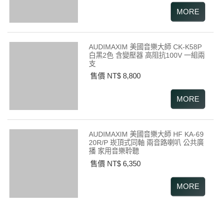
AUDIMAXIM 美國音樂大師 CK-K58P
白黑2色 含變壓器 高阻抗100V 一組兩
支
售價 NT$ 8,800
AUDIMAXIM 美國音樂大師 HF KA-69
20R/P 崁頂式同軸 兩音路喇叭 公共廣
播 家用音樂聆聽
售價 NT$ 6,350