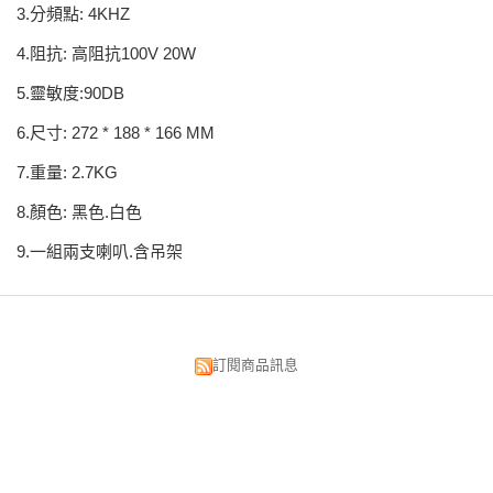
3.分頻點: 4KHZ
4.阻抗: 高阻抗100V 20W
5.靈敏度:90DB
6.尺寸: 272 * 188 * 166 MM
7.重量: 2.7KG
8.顏色: 黑色.白色
9.一組兩支喇叭.含吊架
訂閱商品訊息
昌明視聽科技有限公司
台北市中正區漢口街134號
TEL:02-2375-5533 02-2382-0033