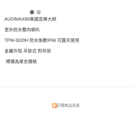
AUDIMAXIM美國音樂大師
室外防水雙向喇叭
TPW-5020H 防水係數IP66 可露天使用
金屬外殼 吊掛式 附吊架
˙標價為單支價格˙
訂閱商品訊息
昌明視聽科技有限公司
台北市中正區漢口街134號