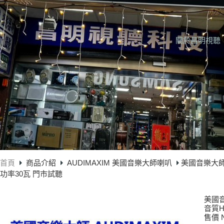
關於昌明視聽
首頁
商品介紹
AUDIMAXIM 美國音樂大師喇叭
美國音樂大師A
功率30瓦 門市試聽
美國音
音質H
售價 N