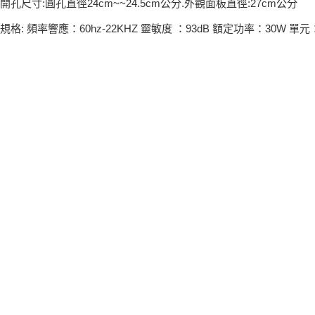
開孔尺寸:圓孔直徑24cm~~24.5cm公分.外觀面板直徑:27cm公分
規格: 頻率響應：60hz-22KHZ 靈敏度 ：93dB 額定功率：30W 單元：