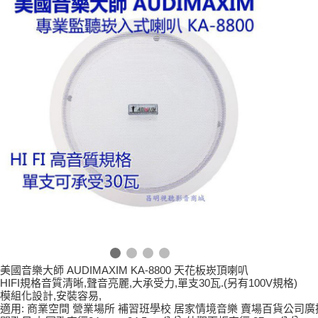
美國音樂大師 AUDIMAXIM KA-8800 天花板崁頂喇叭
HIFI規格音質清晰,聲音亮麗,大承受力,單支30瓦.(另有100V規格)
模組化設計,安裝容易,
適用: 商業空間 營業場所 補習班學校 居家情境音樂 賣場百貨公司廣