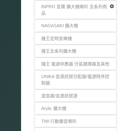
INPRO 音寶 擴大機喇叭 全系列商
品
NAGASAKI 擴大機
鐘王定時音樂鐘
鐘王全系列擴大機
鐘王 電源供應器 分區選擇器及其他
UNIKA 音源訊號分配器/電源時序控
制器
混音器/音源訊號源
Arylic 擴大機
TIW 行動擴音喇叭