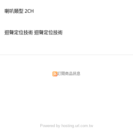
喇叭類型 2CH
迴聲定位技術 迴聲定位技術
訂閱商品訊息
昌明視聽科技有限公司
台北市中正區漢口街134號
TEL:02-2375-5533 02-2382-0033
FAX:02-2389-3300
E-MAIL:av881.av883@msa.hinet.net
Powered by hosting.url.com.tw