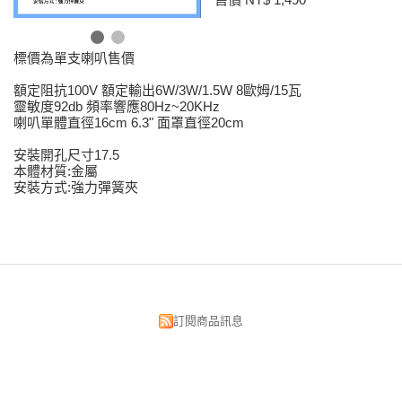
標價為單支喇叭售價
額定阻抗100V 額定輸出6W/3W/1.5W 8歐姆/15瓦
靈敏度92db 頻率響應80Hz~20KHz
喇叭單體直徑16cm 6.3" 面罩直徑20cm
安裝開孔尺寸17.5
本體材質:金屬
安裝方式:強力彈簧夾
訂閱商品訊息
昌明視聽科技有限公司
台北市中正區漢口街134號