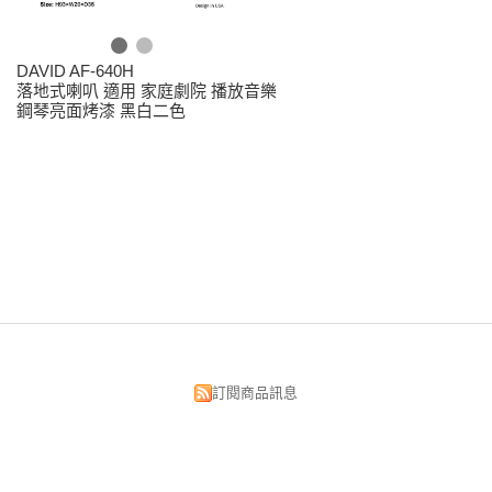
DAVID AF-640H
落地式喇叭 適用 家庭劇院 播放音樂
鋼琴亮面烤漆 黑白二色
訂閱商品訊息
昌明視聽科技有限公司
台北市中正區漢口街134號