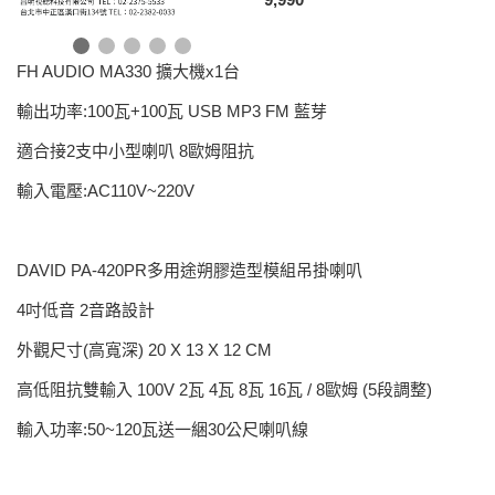
FH AUDIO MA330 擴大機x1台
輸出功率:100瓦+100瓦 USB MP3 FM 藍芽
適合接2支中小型喇叭 8歐姆阻抗
輸入電壓:AC110V~220V
DAVID PA-420PR多用途朔膠造型模組吊掛喇叭
4吋低音 2音路設計
外觀尺寸(高寬深) 20 X 13 X 12 CM
高低阻抗雙輸入 100V 2瓦 4瓦 8瓦 16瓦 / 8歐姆 (5段調整)
輸入功率:50~120瓦送一綑30公尺喇叭線