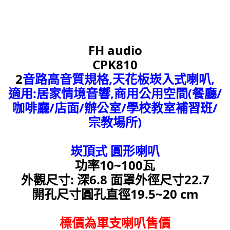
FH audio
CPK810
2
音路高音質規格,天花板崁入式喇叭,
適用:居家情境音響,商用公用空間(餐廳/
咖啡廳/店面/辦公室/學校教室補習班/
宗教場所)
崁頂式 圓形喇叭
功率10~100瓦
外觀尺寸: 深6.8 面罩外徑尺寸22.7
開孔尺寸圓孔直徑19.5~20 cm
標價為單支喇叭售價