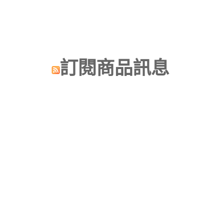
訂閱商品訊息
昌明視聽科技有限公司
台北市中正區漢口街
134號
TEL:02-2375-5533