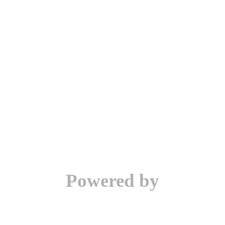
02-2382-0033
FAX:02-2389-3300
E-
MAIL:av881.av883@
msa.hinet.net
Powered by
hosting.url.com.tw