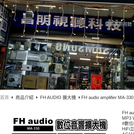
關於昌明視聽
首頁
商品介紹
FH AUDIO 擴大機
FH audio amplifier 
FH a
MP3 
#數
HiF