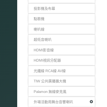
投影機及布幕
點歌機
喇叭線
超低音喇叭
HDMI影音線
HDMI視訊分配器
光纖線 RCA線 AV線
TIW 公共廣播擴大機
Palamon 無線麥克風
外場活動用舞台音響喇叭