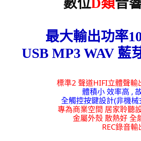
數位
D類
音
最大輸出功率10
USB MP3 WAV 
標準2 聲道HIFI立體聲輸
體積小 效率高
,
全觸控按鍵設計(非機械
專為商業空間 居家聆聽
金屬外殼 散熱好 全
REC錄音輸