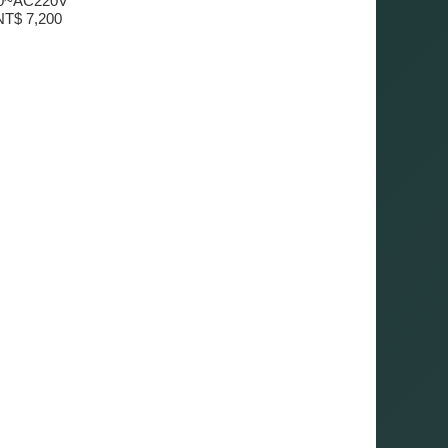
0~AC220V
T$ 7,200