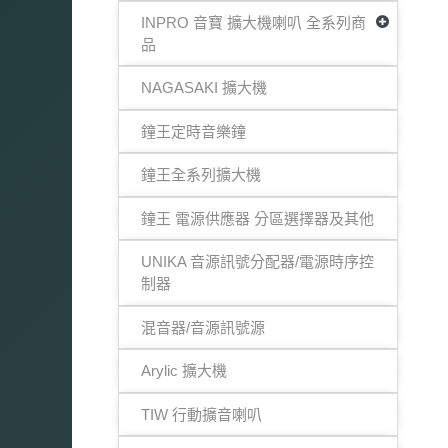
INPRO 音寶 擴大機喇叭 全系列商
品
NAGASAKI 擴大機
鐘王定時音樂鐘
鐘王全系列擴大機
鐘王 電源供應器 分區選擇器及其他
UNIKA 音源訊號分配器/電源時序控
制器
混音器/音源訊號源
Arylic 擴大機
TIW 行動擴音喇叭