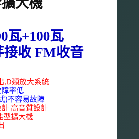
響擴大機
0瓦+100瓦
藍芽接收 FM收音
出,
D類放大系統
 故障率低
式)不容易故障
設計 高音質設計
能型擴大機
出