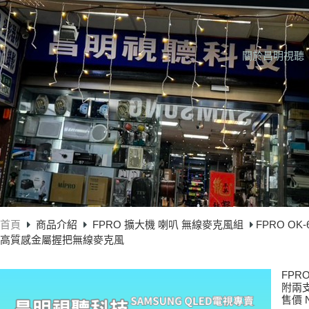
關於昌明視聽
首頁
商品介紹
FPRO 擴大機 喇叭 無線麥克風組
FPRO O
高質感金屬握把無線麥克風
FPR
附兩
售價 N