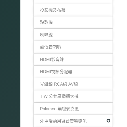
投影機及布幕
點歌機
喇叭線
超低音喇叭
HDMI影音線
HDMI視訊分配器
光纖線 RCA線 AV線
TIW 公共廣播擴大機
Palamon 無線麥克風
外場活動用舞台音響喇叭