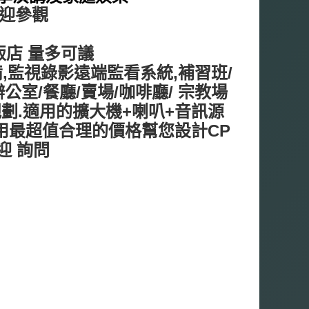
歡迎參觀
飯店 量多可議
,監視錄影遠端監看系統,補習班/
室/餐廳/賣場/咖啡廳/ 宗教場
規劃.適用的擴大機+喇叭+音訊源
.用最超值合理的價格幫您設計CP
迎 詢問