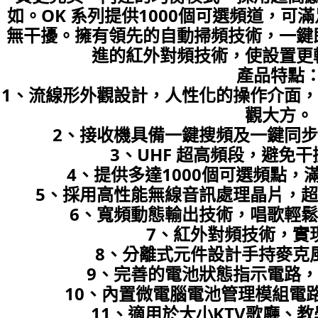
如。OK 系列提供1000個可選頻道，可
無干擾。擁有領先的自動掃頻技術，一鍵
進的紅外對頻技術，使設置更
產品特點
1、流線形外觀設計，人性化的操作介面
觀大方。
2、接收機具備一鍵搜頻及一鍵同
3、UHF 超高頻段，避免
4、提供多達1000個可選頻點
5、採用高性能無線音訊處理晶片，
6、寬頻動態輸出技術，唱歌輕
7、紅外對頻技術，實
8、分離式元件設計手持麥克
9、完善的電池狀態指示電路
10、內置微電腦電池管理模組電
11、適用於大小KTV歌廳、