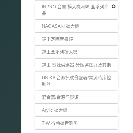
INPRO 音寶 擴大機喇叭 全系列商
品
NAGASAKI 擴大機
鐘王定時音樂鐘
鐘王全系列擴大機
鐘王 電源供應器 分區選擇器及其他
UNIKA 音源訊號分配器/電源時序控
制器
混音器/音源訊號源
Arylic 擴大機
TIW 行動擴音喇叭