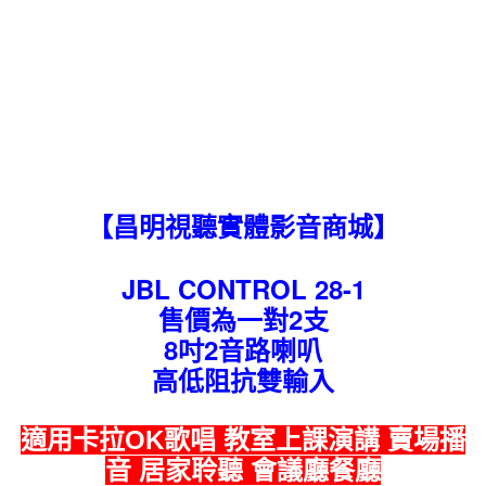
【昌明視聽實體影音商城】
JBL CONTROL 28-1
售價為一對2支
8吋2音路喇叭
高低阻抗雙輸入
適用卡拉OK歌唱 教室上課演講 賣場播
音 居家聆聽 會議廳餐廳