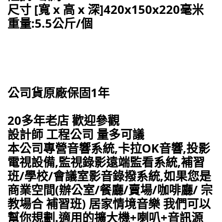
尺寸 [寬 x 高 x 深]420x150x220毫米
重量:5.5公斤/個
公司貨原廠保固1年
20多年老店 歡迎參觀
設計師 工程公司 量多可議
本公司專營音響系統,卡拉OK音響,投影
電視設備,監視錄影遠端監看系統,補習
班/學校/會議室影音錄撥系統,如果您是
商業空間(辦公室/餐廳/賣場/咖啡廳/ 宗
教場合 補習班) 居家情境音樂 我們可以
幫你規劃.適用的擴大機+喇叭+音訊源