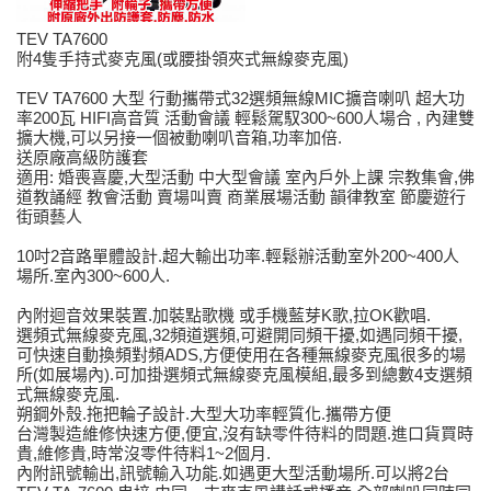
TEV TA7600
附4隻手持式麥克風(或腰掛領夾式無線麥克風)
TEV TA7600 大型 行動攜帶式32選頻無線MIC擴音喇叭 超大功
率200瓦 HIFI高音質 活動會議 輕鬆駕馭300~600人場合 , 內建雙
擴大機,可以另接一個被動喇叭音箱,功率加倍.
送原廠高級防護套
適用: 婚喪喜慶,大型活動 中大型會議 室內戶外上課 宗教集會,佛
道教誦經 教會活動 賣場叫賣 商業展場活動 韻律教室 節慶遊行
街頭藝人
10吋2音路單體設計.超大輸出功率.輕鬆辦活動室外200~400人
場所.室內300~600人.
內附迴音效果裝置.加裝點歌機 或手機藍芽K歌,拉OK歡唱.
選頻式無線麥克風,32頻道選頻,可避開同頻干擾,如遇同頻干擾,
可快速自動換頻對頻ADS,方便使用在各種無線麥克風很多的場
所(如展場內).可加掛選頻式無線麥克風模組,最多到總數4支選頻
式無線麥克風.
朔鋼外殼.拖把輪子設計.大型大功率輕質化.攜帶方便
台灣製造維修快速方便,便宜,沒有缺零件待料的問題.進口貨買時
貴,維修貴,時常沒零件待料1~2個月.
內附訊號輸出,訊號輸入功能.如遇更大型活動場所.可以將2台