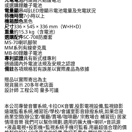
充電電池
內建兩只鉛酸電池
或選購鋰離子電池
電量顯示
4段LED燈顯示電池電量及充電狀況
待機時間
7小時以上
機箱顏色
黑色
尺寸
336 × 545 × 336 mm（W×H×D）
重量
約15.3 kg（含電池）
選購配件
SC-708防塵套
MS-70喇叭腳架
MM系列有線麥克風
MB-80鋰離子電池
專利認證
具有新式樣專利
通過國內外電波法規及安規之認證
備註
各項規格若有誤差以實際產品為依據
贈品以實際寄出為主 
現貨展示 20多年老店面
設計師 工程公司 量多可議
本公司專營音響系統,卡拉OK音響,投影電視設備,監視錄影
遠端監看系統,補習班/學校/會議室影音錄撥系統,如果您是
商業空間(辦公室/餐廳/賣場/咖啡廳/ 宗教場合 補習班) 居家
情境音樂 我們可以幫你規劃.適用的擴大機+喇叭+音訊源
+液晶電視+投影機+監視系統手機可監看.用最超值合理的價