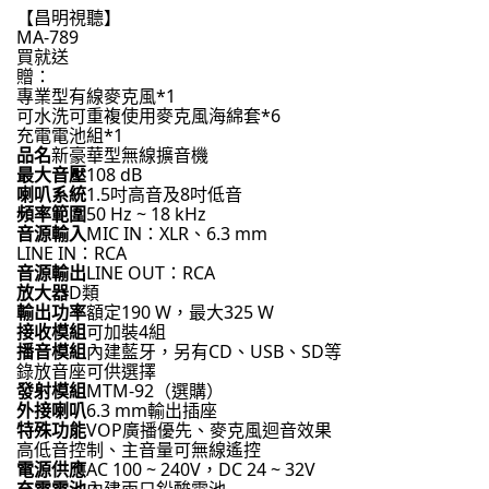
【昌明視聽】
MA-789
買就送
贈：
專業型有線麥克風*1
可水洗可重複使用麥克風海綿套*6
充電電池組*1
品名
新豪華型無線擴音機
最大音壓
108 dB
喇叭系統
1.5吋高音及8吋低音
頻率範圍
50 Hz ~ 18 kHz
音源輸入
MIC IN：XLR、6.3 mm
LINE IN：RCA
音源輸出
LINE OUT：RCA
放大器
D類
輸出功率
額定190 W，最大325 W
接收模組
可加裝4組
播音模組
內建藍牙，另有CD、USB、SD等
錄放音座可供選擇
發射模組
MTM-92（選購）
外接喇叭
6.3 mm輸出插座
特殊功能
VOP廣播優先、麥克風迴音效果
高低音控制、主音量可無線遙控
電源供應
AC 100 ~ 240V，DC 24 ~ 32V