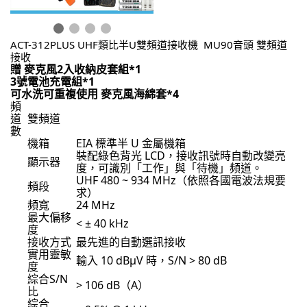
ACT-312PLUS UHF類比半U雙頻道接收機  MU90音頭 雙頻道
接收
贈 麥克風2入收納皮套組*1
3號電池充電組*1
可水洗可重複使用 麥克風海綿套*4
頻
道
雙頻道
數
機箱
EIA 標準半 U 金屬機箱
裝配綠色背光 LCD，接收訊號時自動改變亮
顯示器
度，可識別「工作」與「待機」頻道。
UHF 480 ~ 934 MHz（依照各國電波法規要
頻段
求）
頻寬
24 MHz
最大偏移
< ± 40 kHz
度
接收方式
最先進的自動選訊接收
實用靈敏
輸入 10 dBμV 時，S/N > 80 dB
度
綜合S/N
> 106 dB（A）
比
綜合