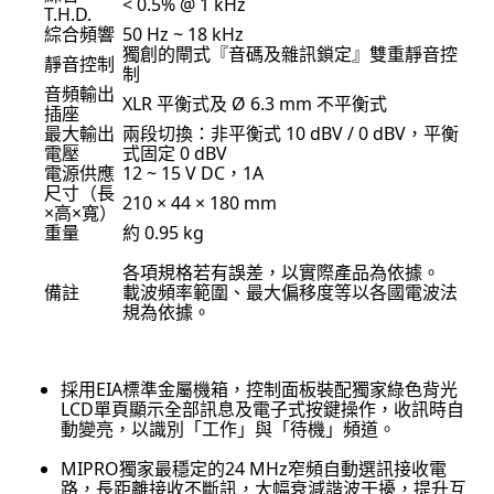
< 0.5% @ 1 kHz
T.H.D.
綜合頻響
50 Hz ~ 18 kHz
獨創的閘式『音碼及雜訊鎖定』雙重靜音控
靜音控制
制
音頻輸出
XLR 平衡式及 Ø 6.3 mm 不平衡式
插座
最大輸出
兩段切換：非平衡式 10 dBV / 0 dBV，平衡
電壓
式固定 0 dBV
電源供應
12 ~ 15 V DC，1A
尺寸（長
210 × 44 × 180 mm
×高×寬）
重量
約 0.95 kg
各項規格若有誤差，以實際產品為依據。
備註
載波頻率範圍、最大偏移度等以各國電波法
規為依據。
採用EIA標準金屬機箱，控制面板裝配獨家綠色背光
LCD單頁顯示全部訊息及電子式按鍵操作，收訊時自
動變亮，以識別「工作」與「待機」頻道。
MIPRO獨家最穩定的24 MHz窄頻自動選訊接收電
路，長距離接收不斷訊，大幅衰減諧波干擾，提升互