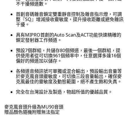
不干擾頻道數。
首創音碼雜音鎖定雙重靜音控制及雜音指示燈，可調
整『SQ』增減接收靈敏度，提升接收距離或避免雜訊
干擾。
具有MIPRO首創的Auto Scan及ACT功能快速精確的
鎖定發射器工作頻道。
預設7個群組，共儲存80個頻道，最後一個群組，提
供使用者從可切換961個頻率中，任意選擇多達16個
偏好的頻道加以儲存。
各頻道音頻訊號可單獨或混合輸出，預設輸出音量等
於麥克風音頭靈敏度，可切換三段音量輸出，確保麥
克風最佳的靈敏度及動態範圍，絕不產生飽和失真。
完全在台灣設計及製造，物超所值的優越品質。
麥克風音頭升級為MU90音頭
贈品顏色隨機附贈無法指定