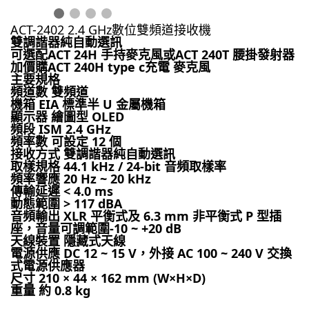
ACT-2402 2.4 GHz數位雙頻道接收機
雙調諧器純自動選訊
可選配ACT 24H 手持麥克風或ACT 240T 腰掛發射器
加價購ACT 240H type c充電 麥克風
主要規格
頻道數 雙頻道
機箱 EIA 標準半 U 金屬機箱
顯示器 繪圖型 OLED
頻段 ISM 2.4 GHz
頻率數 可設定 12 個
接收方式 雙調諧器純自動選訊
取樣規格 44.1 kHz / 24-bit 音頻取樣率
頻率響應 20 Hz ~ 20 kHz
傳輸延遲 < 4.0 ms
動態範圍 > 117 dBA
音頻輸出 XLR 平衡式及 6.3 mm 非平衡式 P 型插
座，音量可調範圍-10 ~ +20 dB
天線裝置 隱藏式天線
電源供應 DC 12 ~ 15 V，外接 AC 100 ~ 240 V 交換
式電源供應器
尺寸 210 × 44 × 162 mm (W×H×D)
重量 約 0.8 kg