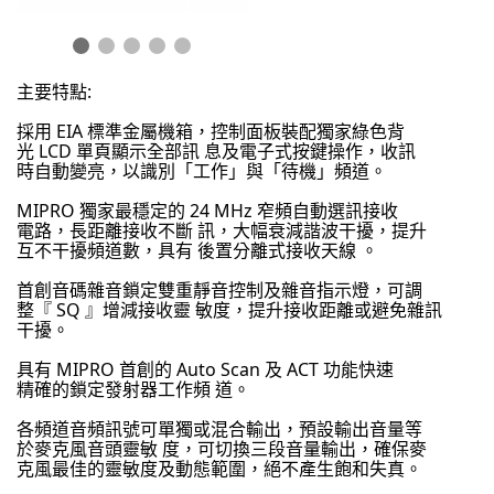
主要特點:
採用 EIA 標準金屬機箱，控制面板裝配獨家綠色背
光 LCD 單頁顯示全部訊 息及電子式按鍵操作，收訊
時自動變亮，以識別「工作」與「待機」頻道。
MIPRO 獨家最穩定的 24 MHz 窄頻自動選訊接收
電路，長距離接收不斷 訊，大幅衰減諧波干擾，提升
互不干擾頻道數，具有 後置分離式接收天線 。
首創音碼雜音鎖定雙重靜音控制及雜音指示燈，可調
整『 SQ 』增減接收靈 敏度，提升接收距離或避免雜訊
干擾。
具有 MIPRO 首創的 Auto Scan 及 ACT 功能快速
精確的鎖定發射器工作頻 道。
各頻道音頻訊號可單獨或混合輸出，預設輸出音量等
於麥克風音頭靈敏 度，可切換三段音量輸出，確保麥
克風最佳的靈敏度及動態範圍，絕不產生飽和失真。