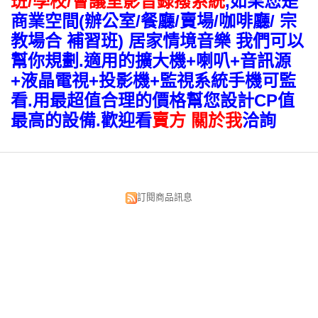
班/學校/會議室影音錄撥系統
,如果您是
商業空間(辦公室/餐廳/賣場/咖啡廳/ 宗
教場合 補習班) 居家情境音樂 我們可以
幫你規劃.適用的擴大機+喇叭+音訊源
+液晶電視+投影機+監視系統手機可監
看.用最超值合理的價格幫您設計CP值
最高的設備.歡迎看
賣方 關於我
洽詢
訂閱商品訊息
昌明視聽科技有限公司
台北市中正區漢口街134號
TEL:02-2375-5533 02-2382-0033
FAX:02-2389-3300
E-MAIL:av881.av883@msa.hinet.net