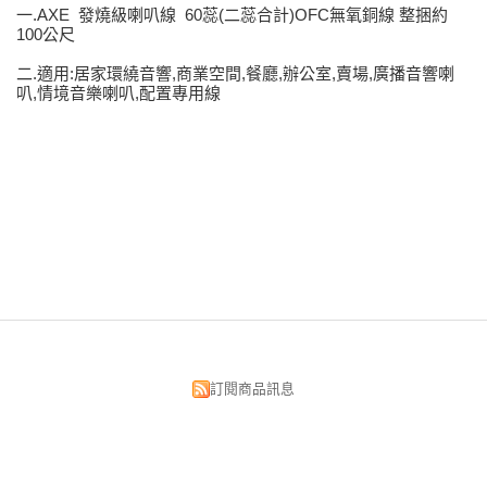
一.AXE 發燒級喇叭線 60蕊(二蕊合計)OFC無氧銅線 整捆約
100公尺
二.適用:居家環繞音響,商業空間,餐廳,辦公室,賣場,廣播音響喇
叭,情境音樂喇叭,配置專用線
訂閱商品訊息
昌明視聽科技有限公司
台北市中正區漢口街134號