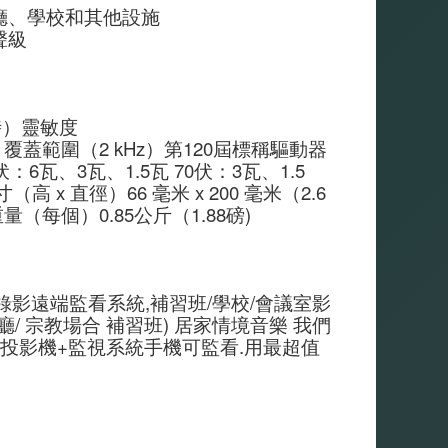
廳、學校和其他設施
聲級
小時）靈敏度
，驅動器）覆蓋範圍（2 kHz）第120屆標稱驅動器
：6瓦、3瓦、1.5瓦 70伏：3瓦、1.5
 x 直徑）66 毫米 x 200 毫米（2.6 
重量（每個）0.85公斤（1.88磅)
錄影遠端監看系統,補習班/學校/會議室影
/ 宗教場合 補習班) 居家情境音樂 我們
+投影機+監視系統手機可監看.用最超值