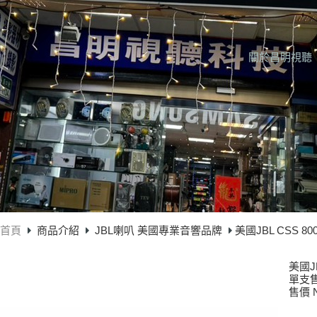
關於昌明視聽
首頁
商品介紹
JBL喇叭 美國專業音響品牌
美國JBL CSS
美國J
單支
售價 N