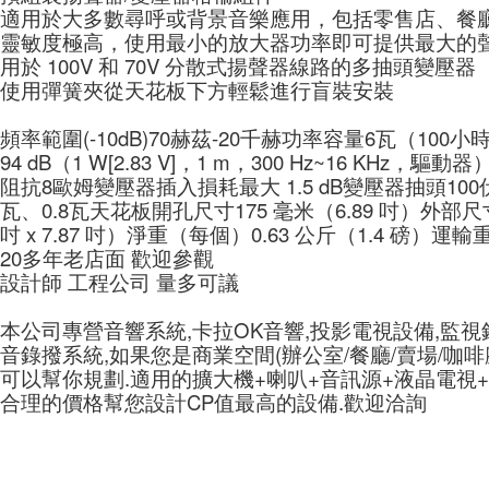
適用於大多數尋呼或背景音樂應用，包括零售店、餐
靈敏度極高，使用最小的放大器功率即可提供最大的
用於 100V 和 70V 分散式揚聲器線路的多抽頭變壓器
使用彈簧夾從天花板下方輕鬆進行盲裝安裝
頻率範圍(-10dB)70赫茲-20千赫功率容量6瓦（100
94 dB（1 W[2.83 V]，1 m，300 Hz~16 KHz
阻抗8歐姆變壓器插入損耗最大 1.5 dB變壓器抽頭100伏
瓦、0.8瓦天花板開孔尺寸175 毫米（6.89 吋）外部尺寸（高
吋 x 7.87 吋）淨重（每個）0.63 公斤（1.4 磅）運輸
20多年老店面 歡迎參觀
設計師 工程公司 量多可議
本公司專營音響系統,卡拉OK音響,投影電視設備,監視
音錄撥系統,如果您是商業空間(辦公室/餐廳/賣場/咖啡廳
可以幫你規劃.適用的擴大機+喇叭+音訊源+液晶電視
合理的價格幫您設計CP值最高的設備.歡迎洽詢