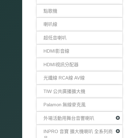
點歌機
喇叭線
超低音喇叭
HDMI影音線
HDMI視訊分配器
光纖線 RCA線 AV線
TIW 公共廣播擴大機
Palamon 無線麥克風
外場活動用舞台音響喇叭
INPRO 音寶 擴大機喇叭 全系列商