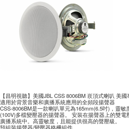
【昌明視聽】美國JBL CSS 8006BM 崁頂式喇叭 
適用於背景音樂和廣播系統應用的全頻段揚聲器
CSS-8006BM是一款喇叭單元為165mm(6.5吋)，
(100V)多檔變壓器的揚聲器。 安裝在揚聲器上的雙電
廣播系統中。高靈敏度，且能提供很高的聲壓級。
預組裝揚聲器/變壓器格柵組件