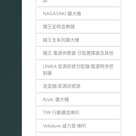
品
NAGASAKI 擴大機
鐘王定時音樂鐘
鐘王全系列擴大機
鐘王 電源供應器 分區選擇器及其他
UNIKA 音源訊號分配器/電源時序控
制器
混音器/音源訊號源
Arylic 擴大機
TIW 行動擴音喇叭
Velodyne 威力登 喇叭