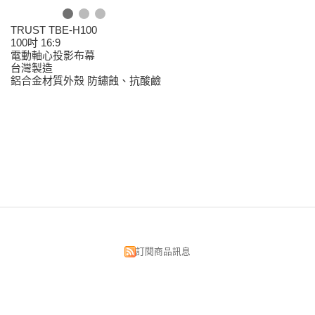
TRUST TBE-H100
100吋 16:9
電動軸心投影布幕
台灣製造
鋁合金材質外殼 防鏽蝕、抗酸鹼
訂閱商品訊息
昌明視聽科技有限公司
台北市中正區漢口街134號