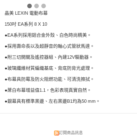
晶美 LEXIN 電動布幕
150吋 EA系列 8 X 10
●EA系列採用鋁合金外殼、白色時尚精美。
●採用壽命長以及超靜音的軸心式管狀馬達。
●附三切開關及遙控器組、內建12V驅動器。
●玻璃纖維材質編織基底、背底防背光處理。
●布幕具防霉及防火阻燃功能、可清洗擦拭。
●蓆白布幕增益值1.1，色彩表現真實自然。
●銀幕具有標準黑邊、左右黑邊B1均為50 mm。
訂閱商品訊息