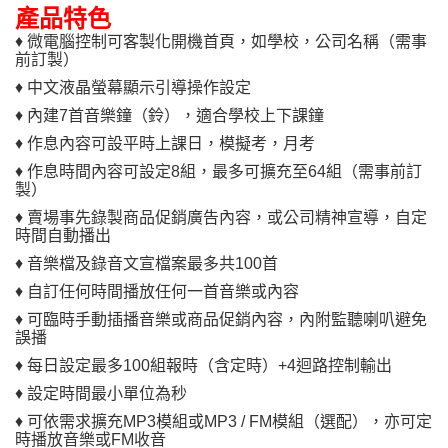
產品特色
♦ 微電腦控制可客製化開機首頁，如學校，公司名稱（需事
前訂製）
♦ 中文液晶螢幕顯示引導操作設定
♦ 內建7首音樂鐘（鈴），適合學校上下課鐘
♦ 作息內容可設平時上課日，模擬考，月考
♦ 作息時間內容可設定8組，最多可擴充至64組（需事前訂
製）
♦ 賣場事先錄製商品促銷廣告內容，或公司精神宣導，自定
時間自動播出
♦ 音樂檔及錄音文宣檔案最多共100首
♦ 自訂任何時間播放任何一首音樂或內容
♦ 可臨時手動插播音樂或商品促銷內容，內附監聽喇叭避免
誤播
♦ 每日設定最多100組報時（含定時）+4迴路控制輸出
♦ 設定時間最小單位為秒
♦ 可依需求擴充MP3模組或MP3 / FM模組（選配），亦可定
時播放音樂或FM收音