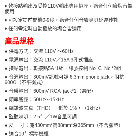
♦ 乾接點輸出及受控110V輸出專用插座，適合任何廠牌音響
使用
♦ 可設定提前開機0-9秒，適合任何音響喇叭延遲秒數
♦ 任何需定時自動播放的場合皆適用
產品規格
● 供電方式：交流 110V ～60Hz
● 電源輸出：交流 110V／15A 3孔式插座
● 接點輸出：乾接點5A*1組，訊號控制 No C Nc *2組
● 音源輸出：300mV訊號可調 6.3mm phone jack，阻抗
600Ω（不平衡式）
● 音樂輸出：600mV RCA jack*1（選配）
● 頻率響應：50Hz～15kHz
● 總諧波失真（THD）：低於 1％，（1kHz）
● 監聽喇叭：2.5〞／1W音量可調
● 尺 寸：寬430mm*高88mm*深365mm（不含腳墊）
● 適合19〞標準機櫃