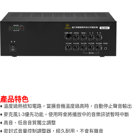
產品特色
♦ 溫度過熱檢知電路，當擴音機溫度過高時，自動停止聲音輸
♦ 麥克風1-3優先功能，使用時會將播放中的音樂訊號暫時中斷
♦ 高音、低音音質獨立調整
♦ 密封式音量控制調整器，經久耐用，不會有雜音