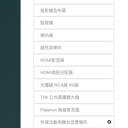
投影機及布幕
點歌機
喇叭線
超低音喇叭
HDMI影音線
HDMI視訊分配器
光纖線 RCA線 AV線
TIW 公共廣播擴大機
Palamon 無線麥克風
外場活動用舞台音響喇叭