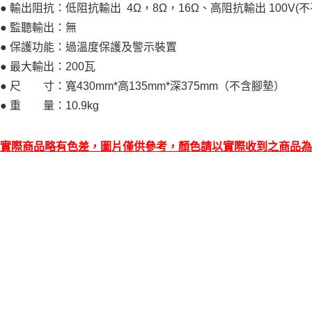
● 輸出阻抗：低阻抗輸出 4Ω，8Ω，16Ω、高阻抗輸出 100V(不
● 監聽輸出：無
● 保護功能：過溫度保護及警示裝置
● 最大輸出：200瓦
● 尺 寸：寬430mm*高135mm*深375mm（不含腳墊）
● 重 量：10.9kg
實際商品略有色差，圖片僅供參考，顏色請以實際收到之商品為