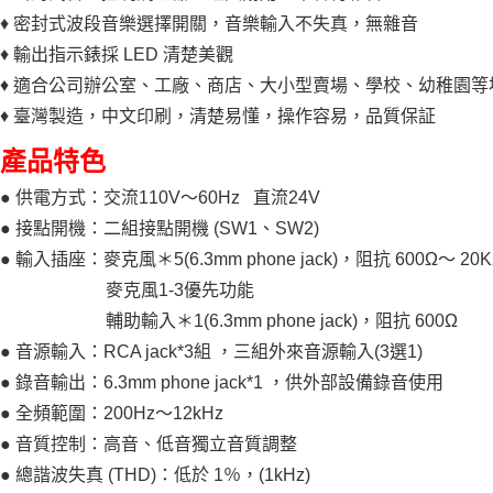
♦ 密封式波段音樂選擇開關，音樂輸入不失真，無雜音
♦ 輸出指示錶採 LED 清楚美觀
♦ 適合公司辦公室、工廠、商店、大小型賣場、學校、幼稚園等
♦ 臺灣製造，中文印刷，清楚易懂，操作容易，品質保証
產品特色
● 供電方式：交流110V～60Hz 直流24V
● 接點開機：二組接點開機 (SW1、SW2)
● 輸入插座：麥克風＊5(6.3mm phone jack)，阻抗 600Ω～ 20
麥克風1-3優先功能
輔助輸入＊1(6.3mm phone jack)，阻抗 600Ω
● 音源輸入：RCA jack*3組 ，三組外來音源輸入(3選1)
● 錄音輸出：6.3mm phone jack*1 ，供外部設備錄音使用
● 全頻範圍：200Hz～12kHz
● 音質控制：高音、低音獨立音質調整
● 總諧波失真 (THD)：低於 1％，(1kHz)