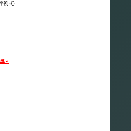
平衡式)
準。