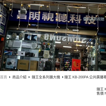
關於昌明視聽
首頁
商品介紹
鐘王全系列擴大機
鐘王 KB-200PA 公共
鐘王 
售價 N