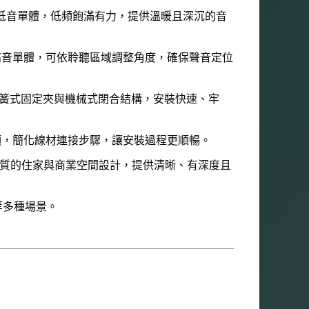
lene) 低音單體，低頻飽滿有力，提供溫暖且深沉的音
半球高音單體，可依聆聽區域調整角度，確保聲音定位
術，彈簧式固定夾與機械式閉合結構，安裝快速、牢
專利轉接頭，簡化線材連接步驟，讓安裝過程更順暢。
追求卓越音質的住家與商業空間設計，提供清晰、有深度且
等多種場景。