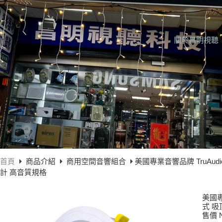
關於昌明視聽
首頁
商品介紹
商用空間音響組合
美國專業音響品牌 TruAudi
計 高音質規格
美國專
式 吸
售價 N