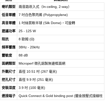
喇叭類型
兩音路崁入式（In-ceiling, 2-way）
低音單體
7 吋白色聚丙烯 (Polypropylene)
高音單體
1 吋絲質軟半球 (Silk Dome)，可旋轉
建議功率
25 - 125 W
阻抗
8 歐姆 (Ω)
頻率響應
38Hz - 20kHz
靈敏度
88 dB
面網類型
Microperf 微孔鋁製無邊框面網
外觀尺寸
直徑 10.51 吋 (267 毫米)
挖孔尺寸
直徑 9.9 吋 (251 毫米)
安裝深度
3.9 吋 (100 毫米)
連接端子
Quick Connect & Gold binding post (鍍金按壓式接線柱