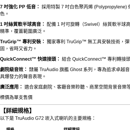
7 吋強化 PP 低音：
採用特製 7 吋白色聚丙烯 (Polypropy
色。
1 吋絲質軟半球高音：
配備 1 吋可旋轉（Swivel）絲質軟
精準，覆蓋範圍廣泛。
TruGrip™ 專利安裝：
獨家專利 TruGrip™ 無工具安裝技
固，省時又省力。
QuickConnect™ 快速接頭：
結合 QuickConnect™ 
劇院級音效：
隸屬 TruAudio 旗艦 Ghost 系列，專為
具爆發力的聲音表現。
廣泛應用：
適合家庭劇院、客廳音樂聆聽、商業空間背景音樂
標價為單支售價
【詳細規格】
以下是 TruAudio G72 崁入式喇叭的主要規格：
規格
詳細資訊