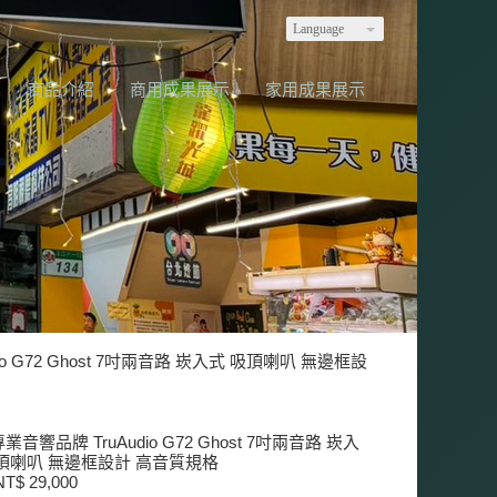
Language
商品介紹
商用成果展示
家用成果展示
o G72 Ghost 7吋兩音路 崁入式 吸頂喇叭 無邊框設
業音響品牌 TruAudio G72 Ghost 7吋兩音路 崁入
頂喇叭 無邊框設計 高音質規格
T$ 29,000