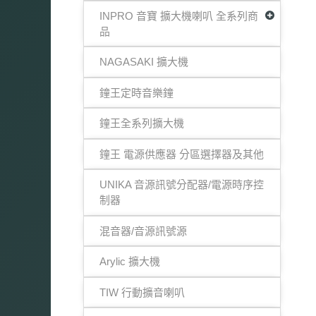
INPRO 音寶 擴大機喇叭 全系列商
品
NAGASAKI 擴大機
鐘王定時音樂鐘
鐘王全系列擴大機
鐘王 電源供應器 分區選擇器及其他
UNIKA 音源訊號分配器/電源時序控
制器
混音器/音源訊號源
Arylic 擴大機
TIW 行動擴音喇叭