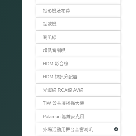
投影機及布幕
點歌機
喇叭線
超低音喇叭
HDMI影音線
HDMI視訊分配器
光纖線 RCA線 AV線
TIW 公共廣播擴大機
Palamon 無線麥克風
外場活動用舞台音響喇叭