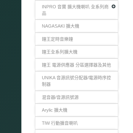
INPRO 音寶 擴大機喇叭 全系列商
品
NAGASAKI 擴大機
鐘王定時音樂鐘
鐘王全系列擴大機
鐘王 電源供應器 分區選擇器及其他
UNIKA 音源訊號分配器/電源時序控
制器
混音器/音源訊號源
Arylic 擴大機
TIW 行動擴音喇叭