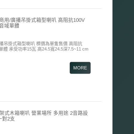
08P 商用/廣播吊掛式箱型喇叭 高阻抗100V
全音域單體
播吊掛式箱型喇叭
標價為單隻售價
高阻抗
單體 承受功率15瓦
高24.5寬24.5深7.5~11 cm
0B 書架式木箱喇叭 營業場所 多用途 2音路設
一對2支