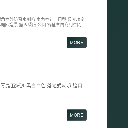
6T 號角室外防潑水喇叭 室內室外二用型 超大功率
:庭園造景 露天餐廳 公園 各種室內商用空間
0H 鋼琴亮面烤漆 黑白二色 落地式喇叭 適用