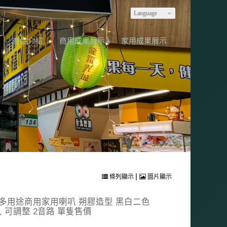
Language
商品介紹
商用成果展示
家用成果展示
|
條列顯示
圖片顯示
20PR 多用途商用家用喇叭 朔膠造型 黑白二色
 可調整 2音路 單隻售價