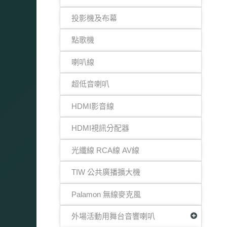
投影機及布幕
點歌機
喇叭線
超低音喇叭
HDMI影音線
HDMI視訊分配器
光纖線 RCA線 AV線
TIW 公共廣播擴大機
Palamon 無線麥克風
外場活動用舞台音響喇叭