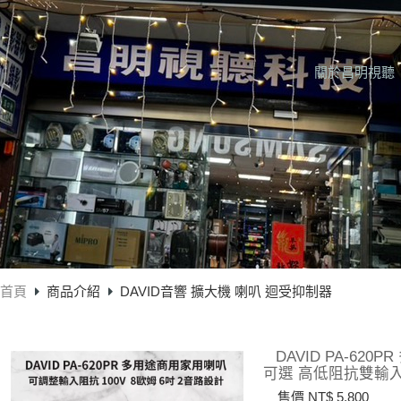
關於昌明視聽
首頁
商品介紹
DAVID音響 擴大機 喇叭 迴受抑制器
DAVID PA-6
可選 高低阻抗雙輸入
售價 NT$ 5,800