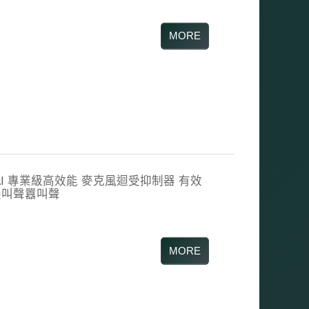
320AI 專業級高效能 麥克風迴受抑制器 有效
尖叫聲囂叫聲