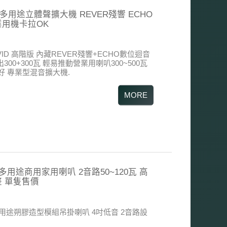
REV多用途立體聲擴大機 REVER殘響 ECHO
業用機卡拉OK
VID 高階版 內藏REVER殘響+ECHO數位迴音
00+300瓦 輕易推動營業用喇叭300~500瓦
 專業型混音擴大機.
0PR 多用途商用家用喇叭 2音路50~120瓦 高
整 單隻售價
用途朔膠造型模組吊掛喇叭
4吋低音 2音路設