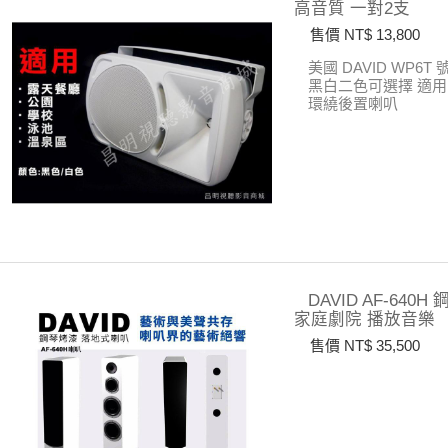
高音質 一對2支
售價 NT$ 13,800
美國 DAVID WP
黑白二色可選擇
適用
環繞後置喇叭
DAVID AF-64
家庭劇院 播放音樂
售價 NT$ 35,500