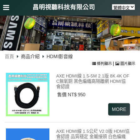
昌明視聽科技有限公司
首頁
商品介紹
HDMI影音線
|
條列顯示
圖片顯示
AXE HDMI線 1.5-5M 2.1版 8K 4K OF
C無氧銅 黑色編織高隔離網 HDMI協
會認證
售價 NT$ 950
AXE HDMI線 1.5公尺 V2.0版 HDMI協
會認證 品質穩定 金屬接頭 白色編織