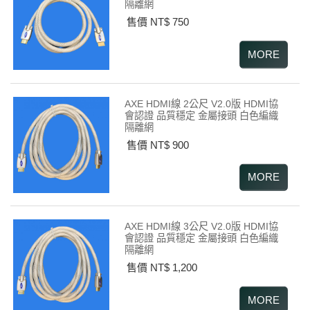
隔離網
售價 NT$ 750
AXE HDMI線 2公尺 V2.0版 HDMI協
會認證 品質穩定 金屬接頭 白色編織
隔離網
售價 NT$ 900
AXE HDMI線 3公尺 V2.0版 HDMI協
會認證 品質穩定 金屬接頭 白色編織
隔離網
售價 NT$ 1,200