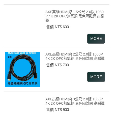
AXE高級HDMI線 1.5公尺 2.0版 1080
P 4K 2K OFC無氧銅 黑色隔離網 高編
織
售價 NT$ 600
AXE高級HDMI線 2公尺 2.0版 1080P
4K 2K OFC無氧銅 黑色隔離網 高編織
售價 NT$ 700
AXE高級HDMI線 3公尺 2.0版 1080P
4K 2K OFC無氧銅 黑色隔離網 高編織
售價 NT$ 900