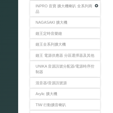
INPRO 音寶 擴大機喇叭 全系列商
品
NAGASAKI 擴大機
鐘王定時音樂鐘
鐘王全系列擴大機
鐘王 電源供應器 分區選擇器及其他
UNIKA 音源訊號分配器/電源時序控
制器
混音器/音源訊號源
Arylic 擴大機
TIW 行動擴音喇叭