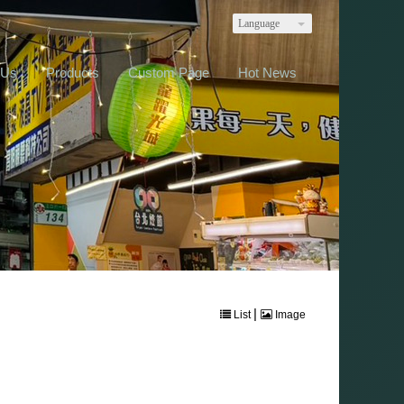
Language
 Us
Products
Custom Page
Hot News
|
List
Image