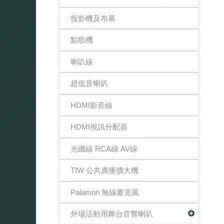
投影機及布幕
點歌機
喇叭線
超低音喇叭
HDMI影音線
HDMI視訊分配器
光纖線 RCA線 AV線
TIW 公共廣播擴大機
Palamon 無線麥克風
外場活動用舞台音響喇叭