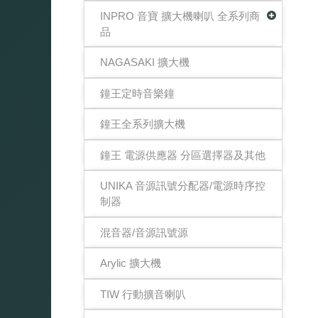
INPRO 音寶 擴大機喇叭 全系列商
品
NAGASAKI 擴大機
鐘王定時音樂鐘
鐘王全系列擴大機
鐘王 電源供應器 分區選擇器及其他
UNIKA 音源訊號分配器/電源時序控
制器
混音器/音源訊號源
Arylic 擴大機
TIW 行動擴音喇叭