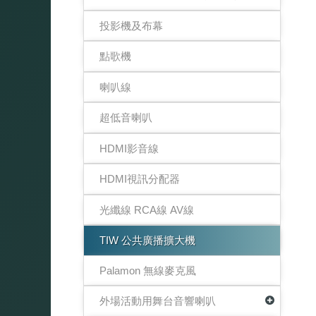
投影機及布幕
點歌機
喇叭線
超低音喇叭
HDMI影音線
HDMI視訊分配器
光纖線 RCA線 AV線
TIW 公共廣播擴大機
Palamon 無線麥克風
外場活動用舞台音響喇叭