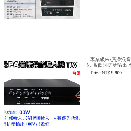
專業級PA廣播混音擴
瓦 高低阻抗雙輸出 台
Price NT$ 9,800