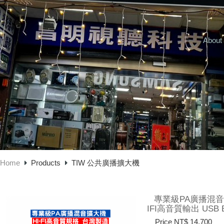
About
Home
Products
TIW 公共廣播擴大機
專業級PA廣播混音擴大機
IFI高音質輸出 US
Price NT$ 14,700