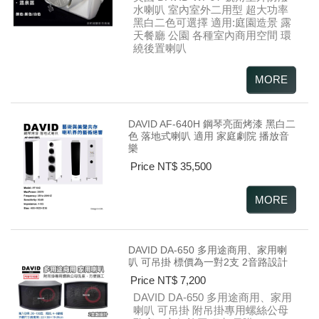
水喇叭 室內室外二用型 超大功率
黑白二色可選擇
適用:庭園造景 露
天餐廳 公園 各種室內商用空間 環
繞後置喇叭
DAVID AF-640H 鋼琴亮面烤漆 黑白二
色 落地式喇叭 適用 家庭劇院 播放音
樂
Price NT$ 35,500
DAVID DA-650 多用途商用、家用喇
叭 可吊掛 標價為一對2支 2音路設計
Price NT$ 7,200
DAVID DA-650 多用途商用、家用
喇叭
可吊掛 附吊掛專用螺絲公母