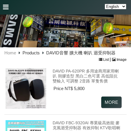
Home
Products
DAVID音響 擴大機 喇叭 迴受抑制器
|
List
Image
DAVID PA-620PR 多用途商用家用喇
叭 朔膠造型 黑白二色可選 高低阻抗
雙輸入 可調整 2音路 單隻售價
Price NT$ 5,800
DAVID FBC-9320AI 專業級高效能 麥
克風迴受抑制器 有效抑制 KTV歌唱喇