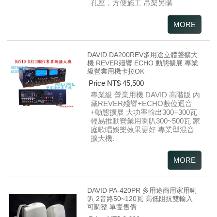
孔座，方便施工
吊架另購
DAVID DA200REV多用途立體聲擴大
機 REVER殘響 ECHO 動態擴展 專業
級營業用機卡拉OK
Price NT$ 45,500
專業級 營業用機 DAVID 高階版 內
藏REVER殘響+ECHO數位迴音
+動態擴展 大功率輸出300+300瓦
輕易推動營業用喇叭300~500瓦 家
庭歌唱娛樂效果更好 專業型混音
擴大機.
DAVID PA-420PR 多用途商用家用喇
叭 2音路50~120瓦 高低阻抗雙輸入
可調整 單隻售價