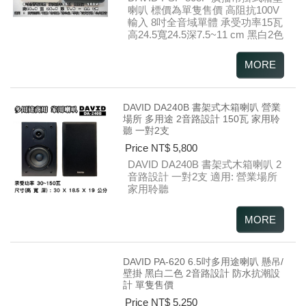
喇叭
標價為單隻售價
高阻抗100V
輸入
8吋全音域單體 承受功率15瓦
高24.5寬24.5深7.5~11 cm
黑白2色
DAVID DA240B 書架式木箱喇叭 營業
場所 多用途 2音路設計 150瓦 家用聆
聽 一對2支
Price NT$ 5,800
DAVID DA240B
書架式木箱喇叭
2
音路設計
一對2支
適用: 營業場所
家用聆聽
DAVID PA-620 6.5吋多用途喇叭 懸吊/
壁掛 黑白二色 2音路設計 防水抗潮設
計 單隻售價
Price NT$ 5,250