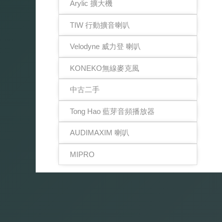
Arylic 擴大機
TIW 行動擴音喇叭
Velodyne 威力登 喇叭
KONEKO無線麥克風
中古二手
Tong Hao 藍芽音頻播放器
AUDIMAXIM 喇叭
MIPRO