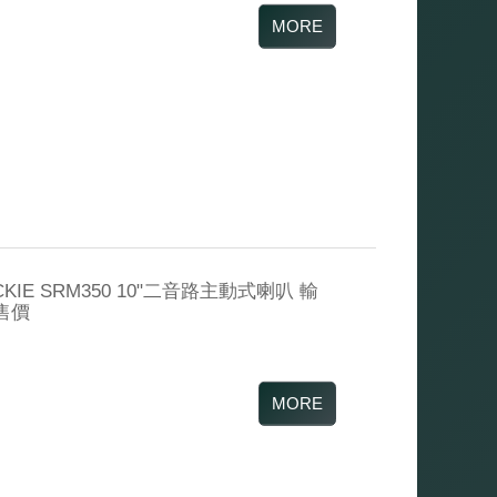
IE SRM350 10"二音路主動式喇叭 輸
隻售價