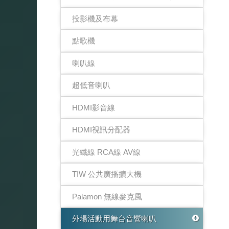
投影機及布幕
點歌機
喇叭線
超低音喇叭
HDMI影音線
HDMI視訊分配器
光纖線 RCA線 AV線
TIW 公共廣播擴大機
Palamon 無線麥克風
外場活動用舞台音響喇叭