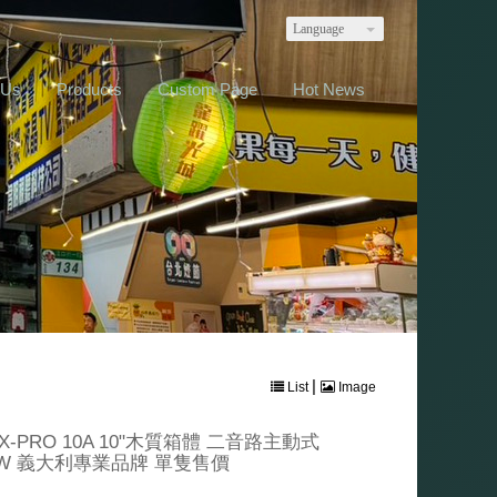
Language
 Us
Products
Custom Page
Hot News
|
List
Image
-PRO 10A 10"木質箱體 二音路主動式
0W 義大利專業品牌 單隻售價