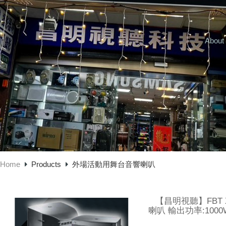
About
Home
Products
外場活動用舞台音響喇叭
【昌明視聽】FBT X
喇叭 輸出功率:100