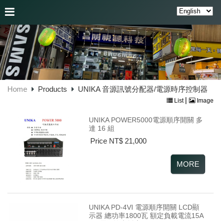
Home
Products
UNIKA 音源訊號分配器/電源時序控制器
|
List
Image
UNIKA POWER5000電源順序開關 多
達 16 組
Price NT$ 21,000
UNIKA PD-4VI 電源順序開關 LCD顯
示器 總功率1800瓦 額定負載電流15A