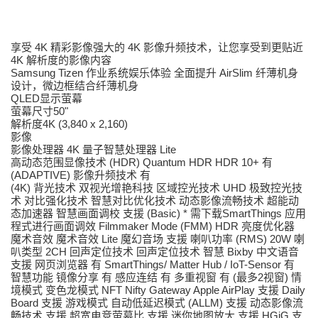
享受 4K 精彩影像强大的 4K 影像升频技术，让您享受到更贴近
4K 解析度的影像内容
Samsung Tizen 作业系统娱乐体验 全面提升 AirSlim 纤薄机身
设计，微边框结合纤薄机身
QLED显示萤幕
萤幕尺寸50"
解析度4K (3,840 x 2,160)
影像
影像处理器 4K 量子智慧处理器 Lite
高动态范围显像技术 (HDR) Quantum HDR HDR 10+ 有
(ADAPTIVE) 影像升频技术 有
(4K) 背光技术 双视光增艳科技 区域控光技术 UHD 极致控光技
术 对比强化技术 智慧对比优化技术 动态影像流畅技术 超能动
态加速器 智慧画面调校 支援 (Basic) * 需下载SmartThings 应用
程式进行画面调效 Filmmaker Mode (FMM) HDR 亮度优化器
魔术音效 魔术音效 Lite 魔幻音场 支援 喇叭功率 (RMS) 20W 喇
叭类型 2CH 回声定位技术 回声定位技术 智慧 Bixby 中文语音
支援 网页浏览器 有 SmartThings/ Matter Hub / IoT-Sensor 有
智慧功能 镜像分享 有 感应连结 有 多重视窗 有 (最多2视窗) 情
境模式 变色龙模式 NFT Nifty Gateway Apple AirPlay 支援 Daily
Board 支援 游戏模式 自动低延迟模式 (ALLM) 支援 动态影像流
畅技术 支援 超宽电竞萤幕比 支援 迷你地图放大 支援 HGiG 支