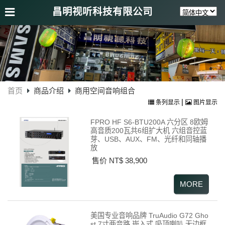
昌明视听科技有限公司
首页
商品介绍
商用空间音响组合
|
条列显示
图片显示
FPRO HF S6-BTU200A 六分区 8欧姆
高音质200瓦共6组扩大机 六组音控蓝
芽、USB、AUX、FM、光纤和同轴播
放
售价 NT$ 38,900
美国专业音响品牌 TruAudio G72 Gho
st 7寸两音路 崁入式 吸顶喇叭 无边框