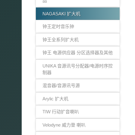
品
NAGASAKI 扩大机
钟王定时音乐钟
钟王全系列扩大机
钟王 电源供应器 分区选择器及其他
UNIKA 音源讯号分配器/电源时序控
制器
混音器/音源讯号源
Arylic 扩大机
TIW 行动扩音喇叭
Velodyne 威力登 喇叭