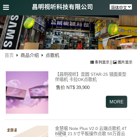
昌明视听科技有限公司
首页
商品介绍
点歌机
|
条列显示
图片显示
【昌明视听】音圆 STAR-25 镜面美型
伴唱机 卡拉OK点歌机
售价 NT$ 39,900
金慧唱 Note Plus V2.0 云端点歌机 4T
B硬碟 21.5寸平板操作点歌 50万首云