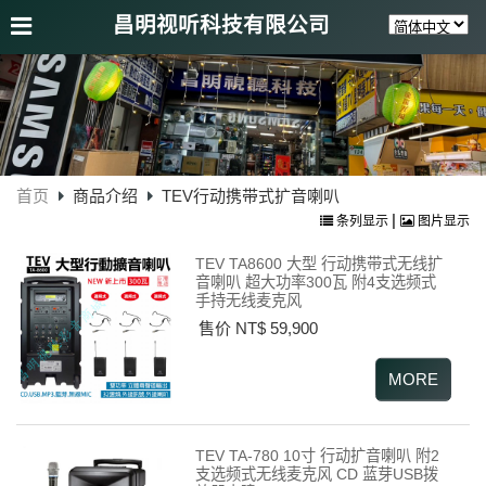
昌明视听科技有限公司
首页
商品介绍
TEV行动携带式扩音喇叭
|
条列显示
图片显示
TEV TA8600 大型 行动携带式无线扩
音喇叭 超大功率300瓦 附4支选频式
手持无线麦克风
售价 NT$ 59,900
TEV TA-780 10寸 行动扩音喇叭 附2
支选频式无线麦克风 CD 蓝芽USB拨