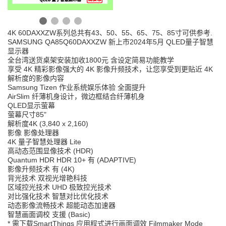
4K 60DAXXZW系列总共有43、50、55、65、75、85寸可供参考.
SAMSUNG QA85Q60DAXXZW 新上市2024年5月 QLED量子智慧
显示器
全台湾送货桌架安装加收1800元 含设定简易功能教学
享受 4K 精彩影像强大的 4K 影像升频技术，让您享受到更贴近 4K 
解析度的影像内容
Samsung Tizen 作业系统娱乐体验 全面提升
AirSlim 纤薄机身设计，微边框结合纤薄机身
QLED显示萤幕
萤幕尺寸85"
解析度4K (3,840 x 2,160)
影像 影像处理器
4K 量子智慧处理器 Lite
高动态范围显像技术 (HDR)
Quantum HDR HDR 10+ 有 (ADAPTIVE)
影像升频技术 有 (4K)
背光技术 双视光增艳科技
区域控光技术 UHD 极致控光技术
对比强化技术 智慧对比优化技术
动态影像流畅技术 超能动态加速器
智慧画面调校 支援 (Basic)
* 需下载SmartThings 应用程式进行画面调效 Filmmaker Mode 