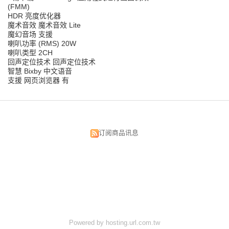
(FMM)
HDR 亮度优化器
魔术音效 魔术音效 Lite
魔幻音场 支援
喇叭功率 (RMS) 20W
喇叭类型 2CH
回声定位技术 回声定位技术
智慧 Bixby 中文语音
支援 网页浏览器 有
订阅商品讯息
昌明视听科技有限公司
台北市中正区汉口街134号
TEL:02-2375-5533 02-2382-0033
FAX:02-2389-3300
E-MAIL:av881.av883@msa.hinet.net
Powered by hosting.url.com.tw