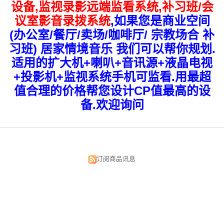
设备,监视录影远端监看系统
,补习班/会
议室影音录拨系统
,如果您是商业空间
(办公室/餐厅/卖场/咖啡厅/ 宗教场合 补
习班) 居家情境音乐 我们可以帮你规划.
适用的扩大机+喇叭+音讯源+液晶电视
+投影机+监视系统手机可监看.用最超
值合理的价格帮您设计CP值最高的设
备.欢迎询问
订阅商品讯息
昌明视听科技有限公司
台北市中正区汉口街134号
TEL:02-2375-5533 02-2382-0033