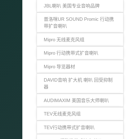
JBL喇叭 美国专业音响品牌
普洛咪UR SOUND Promic 行动携
带扩音喇叭
Mipro 无线麦克风组
Mipro 行动携带式扩音喇叭
Mipro 导览器材
DAVID音响 扩大机 喇叭 回受抑制
器
AUDIMAXIM 美国音乐大师喇叭
TEV无线麦克风组
TEV行动携带式扩音喇叭