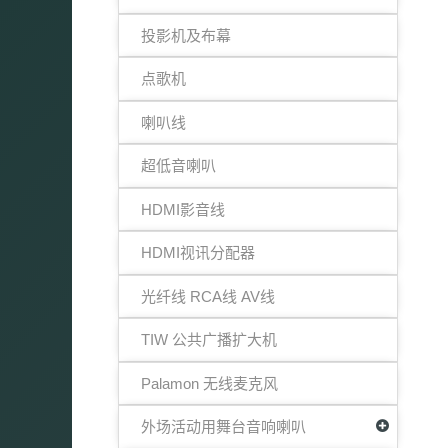
投影机及布幕
点歌机
喇叭线
超低音喇叭
HDMI影音线
HDMI视讯分配器
光纤线 RCA线 AV线
TIW 公共广播扩大机
Palamon 无线麦克风
外场活动用舞台音响喇叭