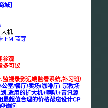
商城】
B
扩大机
卡 FM 蓝芽
出
迎参观
量多可议
备,监视录影远端监看系统
,补习班/
公室/餐厅/卖场/咖啡厅/ 宗教场
规划.适用的扩大机+喇叭+音讯源
.用最超值合理的价格帮您设计CP
欢迎询问