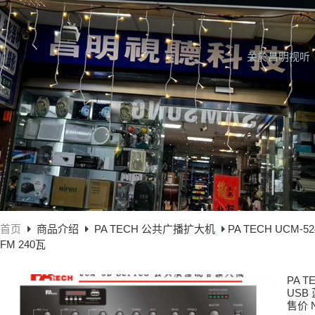
关於昌明视听
首页
商品介绍
PA TECH 公共广播扩大机
PA TECH UCM-
FM 240瓦
PA 
USB 
售价 N