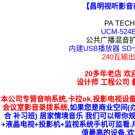
【昌明视听影音
PA TECH
UCM-524
公共广播混音
内建USB播放器 SD
240瓦输
20多年老店 欢
设计师 工程公司 
本公司专营
音响系统,卡拉ok.投影电视设
会议室影音录拨系统
,如果您是商业空间(办
合 补习班) 居家情境音乐 我们可以帮你
+液晶电视+投影机+监视系统手机可监看
值最高的设备.