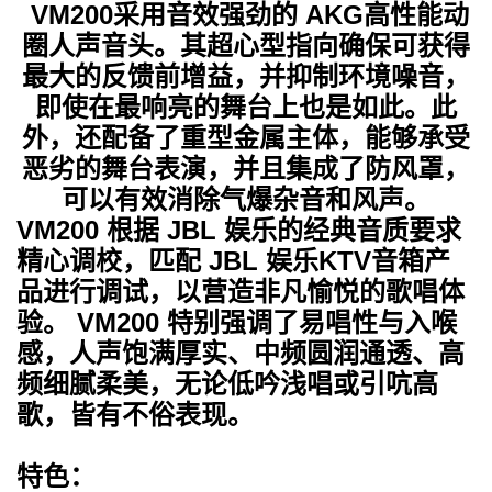
VM200
采用音效强劲的
AKG
高性能动
圈人声音头。其超心型指向确保可获得
最大的反馈前增益，并抑制环境噪音，
即使在最响亮的舞台上也是如此。此
外，还配备了重型金属主体，能够承受
恶劣的舞台表演，并且集成了防风罩，
可以有效消除气爆杂音和风声。
VM200
根据
JBL
娱乐的经典音质要求
精心调校，匹配
JBL
娱乐
KTV
音箱产
品进行调试，以营造非凡愉悦的歌唱体
验。
VM200
特别强调了易唱性与入喉
感，人声饱满厚实、中频圆润通透、高
频细腻柔美，无论低吟浅唱或引吭高
歌，皆有不俗表现。
特色：