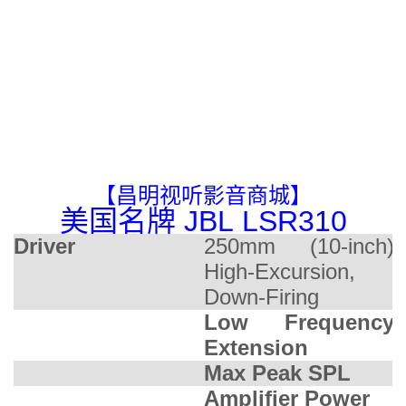
【昌明视听影音商城】
美国名牌 JBL LSR310
Driver
250mm (10-inch)
High-Excursion,
Down-Firing
Low Frequency
2
Extension
Max Peak SPL
1
Amplifier Power
2