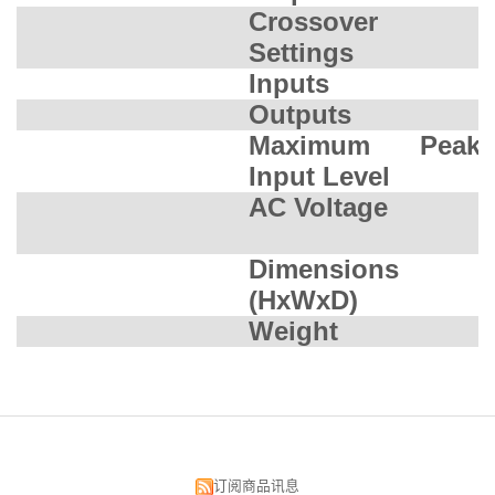
Crossover
8
Settings
Inputs
2
Outputs
2
Maximum Peak
+
Input Level
AC Voltage
Dimensions
(HxWxD)
(
Weight
1
订阅商品讯息