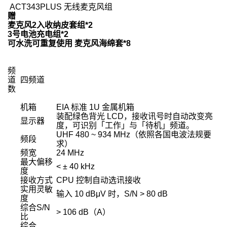
 ACT343PLUS 无线麦克风组
赠
麦克风2入收纳皮套组*2
3号电池充电组*2
可水洗可重复使用 麦克风海绵套*8
频
道
四频道
数
机箱
EIA 标准 1U 金属机箱
装配绿色背光 LCD，接收讯号时自动改变亮
显示器
度，可识别「工作」与「待机」频道。
UHF 480 ~ 934 MHz（依照各国电波法规要
频段
求）
频宽
24 MHz
最大偏移
< ± 40 kHz
度
接收方式
CPU 控制自动选讯接收
实用灵敏
输入 10 dBμV 时，S/N > 80 dB
度
综合S/N
> 106 dB（A）
比
综合