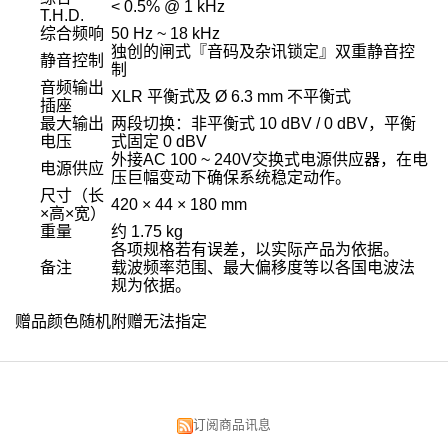
< 0.5% @ 1 kHz
T.H.D.
综合频响
50 Hz ~ 18 kHz
独创的闸式『音码及杂讯锁定』双重静音控
静音控制
制
音频输出
XLR 平衡式及 Ø 6.3 mm 不平衡式
插座
最大输出
两段切换：非平衡式 10 dBV / 0 dBV，平衡
电压
式固定 0 dBV
外接AC 100 ~ 240V交换式电源供应器，在电
电源供应
压巨幅变动下确保系统稳定动作。
尺寸（长
420 × 44 × 180 mm
×高×宽）
重量
约 1.75 kg
各项规格若有误差，以实际产品为依据。
备注
载波频率范围、最大偏移度等以各国电波法
规为依据。
赠品颜色随机附赠无法指定
订阅商品讯息