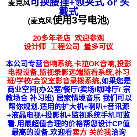
可
换腰挂+领夹式 or 头
麦克风
戴式
使用3号电池
(麦克风
)
20
多年老店
欢迎参观
设计师
工程公司
量多可议
本公司专营
音响系统
,
卡拉
OK
音响
,
投影
电视设备
,
监视录影远端监看系统
,
补习
班
/
学校
/
会议室影音录拨系统
,
如果您是
商业空间
(
办公室
/
餐厅
/
卖场
/
咖啡厅
/ 
宗
教场合
补习班
) 
居家情境音乐
我们可以
帮你规划
.
适用的扩大机
+
喇叭
+
音讯源
+
液晶电视
+
投影机
+
监视系统手机可监
看
.
用最超值合理的价格帮您设计
CP
值
最高的设备
.
欢迎看
卖方
关於我
洽询