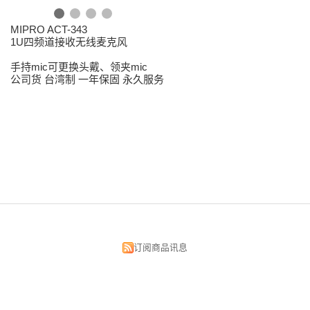
MIPRO ACT-343
1U四频道接收无线麦克风
手持mic可更换头戴、领夹mic
公司货 台湾制 一年保固 永久服务
订阅商品讯息
昌明视听科技有限公司
台北市中正区汉口街134号