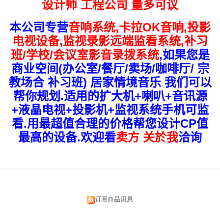
设计师 工程公司 量多可议
本公司专营
音响系统,卡拉OK音响,投影
电视设备,监视录影远端监看系统
,补习
班/学校/会议室影音录拨系统
,如果您是
商业空间(办公室/餐厅/卖场/咖啡厅/ 宗
教场合 补习班) 居家情境音乐 我们可以
帮你规划.适用的扩大机+喇叭+音讯源
+液晶电视+投影机+监视系统手机可监
看.用最超值合理的价格帮您设计CP值
最高的设备.欢迎看
卖方 关於我
洽询
订阅商品讯息